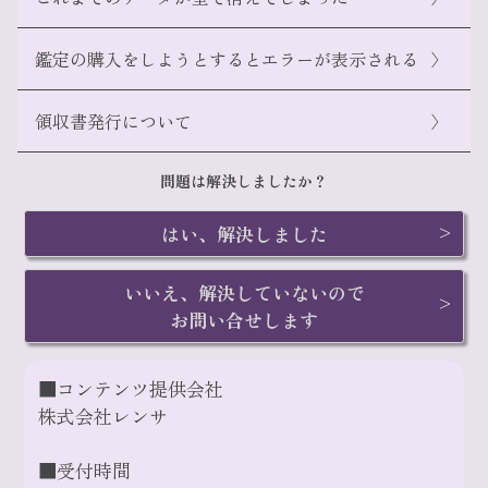
dメニュー
楽天ペイ利用履歴
鑑定の購入をしようとするとエラーが表示される
〉
My Y! mobile
領収書発行について
〉
こちら
問題は解決しましたか？
はい、解決しました
My UQ mobile
こちら
いいえ、解決していないので
こちら
お問い合せします
■コンテンツ提供会社
株式会社レンサ
■受付時間