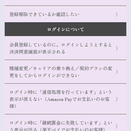
こちら
登録解除できているか確認したい
〉
ログインについて
My softbank
My Y!mobile
会員登録しているのに、ログインしようとすると
〉
決済同意画面が表示される
こちら
機種変更／キャリアの乗り換え／契約プランの変
ログアウト
〉
更をしてからログインができない
ログイン時に「通信処理を行っています」という
https://www.softbank.jp/support/faq/view/12221
表示が消えない（Amazon Payでお支払いのお客
〉
こちら
様）
https://www.ymobile.jp/support/faq/view/23339
ログイン時に「継続課金に失敗しています」とい
〉
う表示が出る（楽天ペイでお支払いのお客様）