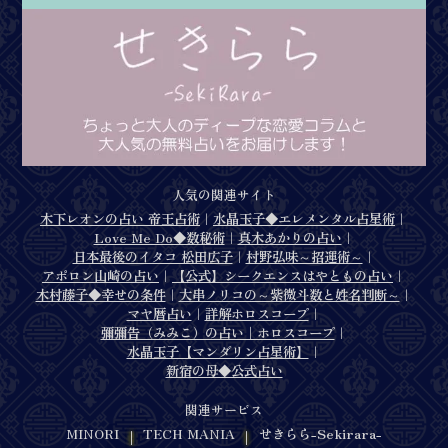
人気の関連サイト
木下レオンの占い 帝王占術
水晶玉子◆エレメンタル占星術
｜
｜
Love Me Do◆数秘術
真木あかりの占い
｜
｜
日本最後のイタコ 松田広子
村野弘味～招運術～
｜
｜
アポロン山崎の占い
【公式】シークエンスはやともの占い
｜
｜
木村藤子◆幸せの条件
大串ノリコの～紫微斗数と姓名判断～
｜
｜
マヤ暦占い
詳解ホロスコープ
｜
｜
彌彌告（みみこ）の占い｜ホロスコープ
｜
水晶玉子【マンダリン占星術】
｜
新宿の母◆公式占い
関連サービス
MINORI
TECH MANIA
せきらら-Sekirara-
｜
｜