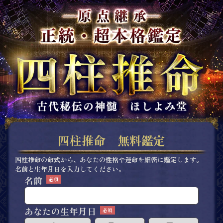
四柱推命 無料鑑定
四柱推命の命式から、あなたの性格や運命を細密に鑑定します。
名前と生年月日を入力してください。
名前
【2026年】あなたの2026年の運勢/起こる出来事/その日付
【相性】あの人の本心、2人の相性/恋転機
【相性】あの人の本心、2人の相性/恋転機
【結婚】あなたの運命の相手の特徴と入籍日について
あなたの
生年月日