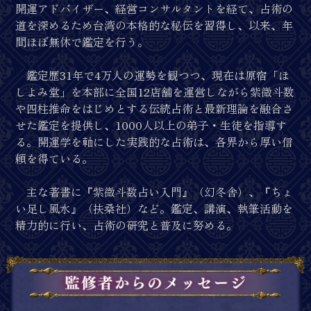
開運アドバイザー、経営コンサルタントを経て、占術の
道を深めるため台湾の本格的な秘伝を習得し、以来、年
間ほぼ無休で鑑定を行う。
鑑定歴31年で4万人の運勢を観つつ、現在は原宿「ほ
しよみ堂」を本部に全国12店舗を運営しながら紫微斗数
や四柱推命をはじめとする伝統占術と最新理論を融合さ
せた鑑定を提供し、1000人以上の弟子・生徒を指導す
る。開運学を軸にした実践的な占術は、各界から厚い信
頼を得ている。
主な著書に『紫微斗数占い入門』（幻冬舎）、『ちょ
い足し風水』（扶桑社）など。鑑定、講演、執筆活動を
精力的に行い、占術の研究と普及に努める。