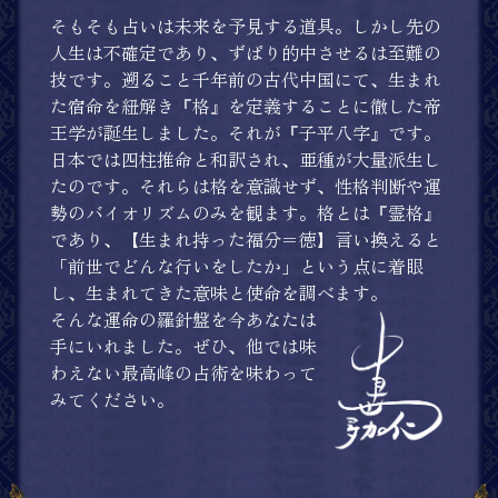
そもそも占いは未来を予見する道具。しかし先の
人生は不確定であり、ずばり的中させるは至難の
技です。遡ること千年前の古代中国にて、生まれ
た宿命を紐解き『格』を定義することに徹した帝
王学が誕生しました。それが『子平八字』です。
日本では四柱推命と和訳され、亜種が大量派生し
たのです。それらは格を意識せず、性格判断や運
勢のバイオリズムのみを観ます。格とは『霊格』
であり、【生まれ持った福分＝徳】言い換えると
「前世でどんな行いをしたか」という点に着眼
し、生まれてきた意味と使命を調べます。
そんな運命の羅針盤を今あなたは
手にいれました。ぜひ、他では味
わえない最高峰の占術を味わって
みてください。